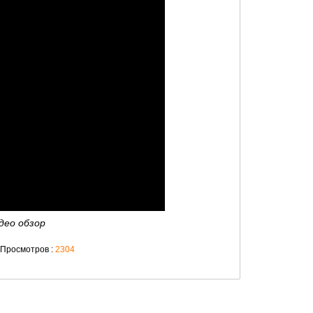
део обзор
Просмотров :
2304