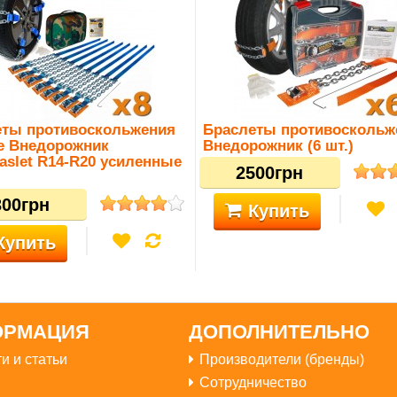
еты противоскольжения
Браслеты противоскольж
е Внедорожник
Внедорожник (6 шт.)
aslet R14-R20 усиленные
2500грн
300грн
Купить
Купить
ОРМАЦИЯ
ДОПОЛНИТЕЛЬНО
и и статьи
Производители (бренды)
Сотрудничество