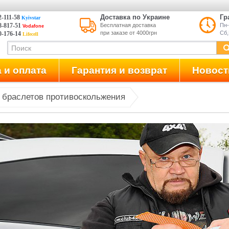
Доставка по Украине
Гр
2-111-58
Kyivstar
8-817-51
Бесплатная доставка
Пн-
Vodafone
при заказе от 4000грн
Сб,
70-176-14
Lifecell
ния
 и оплата
Гарантия и возврат
Новост