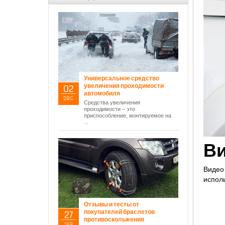
Универсальное средство
увеличения проходимости
02
автомобиля
DEC
Средства увеличения
проходимости – это
приспособление, монтируемое на
...
Ви
Виде
испол
Отзывы и тесты от
покупателей браслетов
27
противоскольжения
SEP