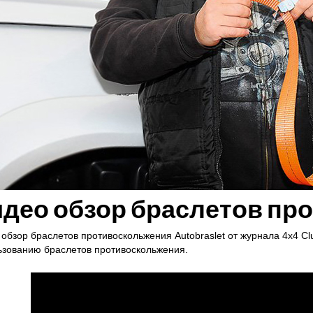
део обзор браслетов пр
о
обзор браслетов противоскольжения
Autobraslet от журнала 4х4 C
ьзованию браслетов противоскольжения.