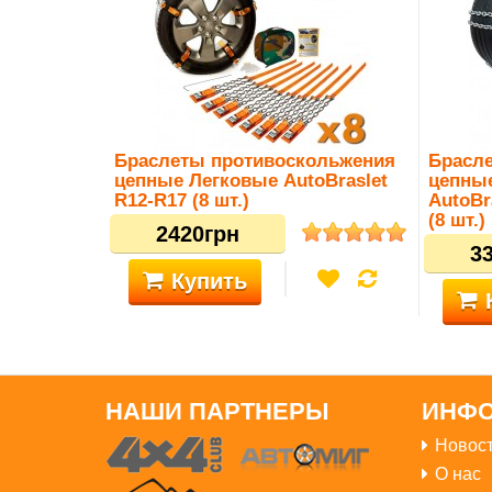
Браслеты противоскольжения
Брасл
цепные Легковые AutoBraslet
цепны
R12-R17 (8 шт.)
AutoBr
(8 шт.)
2420грн
3
Купить
НАШИ ПАРТНЕРЫ
ИНФ
Новост
О нас