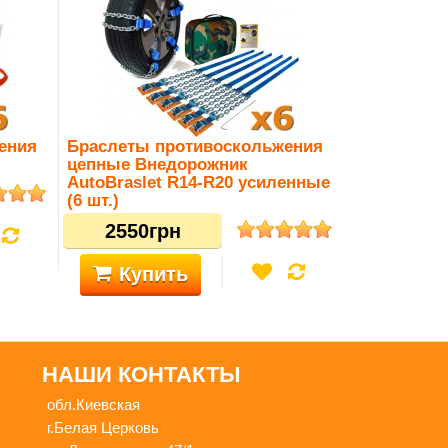
ения
Браслеты противоскольжения
цепные Внедорожник
AutoBraslet R14-R20 усиленные
(6 шт.)
2550грн
Купить
НАШИ КОНТАКТЫ
обл.Киевская
г.Белая Церковь