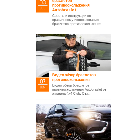
браслетов
03
противоскольжения
JUL
Autobraslet
Советы и инструкции по
правильному использованию
браслетов противоскольжения...
Видео обзор браслетов
противоскольжения
07
Видео обзор браслетов
JUN
противоскольжения Autobraslet от
журнала 4х4 Club. Отз...