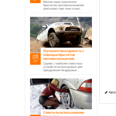
Многие наши покупатели
браслетов противоскольжения
присылают нам свои отзыв,...
Улучшаем проходимость с
помощью браслетов
08
противоскольжения
SEP
Одним с наиболее известных
устройств используемых для
преодоления бездорожья...
Авто
Советы по использованию