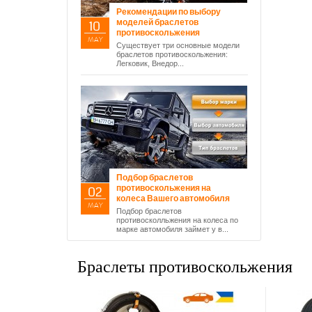
Рекомендации по выбору
моделей браслетов
10
противоскольжения
MAY
Существует три основные модели
браслетов противоскольжения:
Легковик, Внедор...
Подбор браслетов
противоскольжения на
02
колеса Вашего автомобиля
MAY
Подбор браслетов
противосколльжения на колеса по
марке автомобиля займет у в...
Браслеты противоскольжения