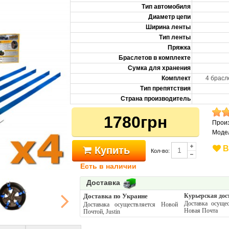
Тип автомобиля
Диаметр цепи
Ширина ленты
Тип ленты
Пряжка
Браслетов в комплекте
Сумка для хранения
Комплект
4 брасл
Тип препятствия
Страна производитель
1780грн
Прои
Моде
В
Купить
Кол-во:
Есть в наличии
Доставка
Доставка по Украине
Курьерская дос
Доставка осуще
Доставака осуществляется Новой
Новая Почта
Почтой, Justin