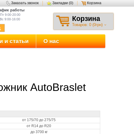
Заказать звонок
Закладки (0)
Корзина
афик работы
Пт 9:00-20:00
Корзина
Вс 9:00-16:00
Товаров: 0 (0грн)
и и статьи
О нас
жник AutoBraslet
от 175/70 до 275/75
от R14 до R20
до 3700 кг