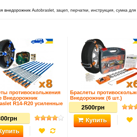
ия внедорожник
Autobraslet, зацеп, перчатки, инструкция, сумка дл
еты противоскольжения
Браслеты противоскольж
е Внедорожник
Внедорожник (6 шт.)
aslet R14-R20 усиленные
2500грн
300грн
Купить
Купить