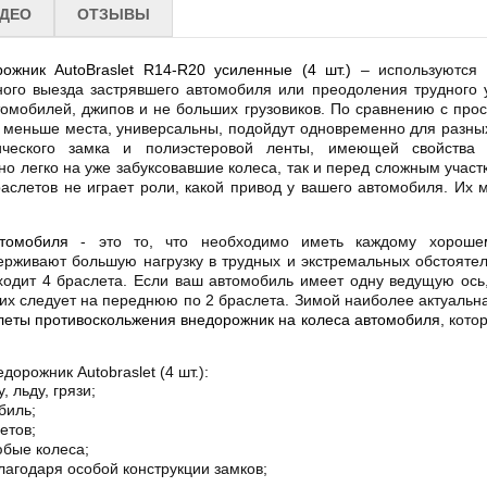
ДЕО
ОТЗЫВЫ
жник AutoBraslet R14-R20 усиленные (4 шт.)
– используются 
го выезда застрявшего автомобиля или преодоления трудного уча
омобилей, джипов и не больших грузовиков. По сравнению с про
меньше места, универсальны, подойдут одновременно для разных
ческого замка и полиэстеровой ленты, имеющей свойства
о легко на уже забуксовавшие колеса, так и перед сложным участ
раслетов не играет роли, какой привод у вашего автомобиля. Их
томобиля
- это то, что необходимо иметь каждому хорошем
рживают большую нагрузку в трудных и экстремальных обстоятель
ходит 4 браслета. Если ваш автомобиль имеет одну ведущую ось,
их следует на переднюю по 2 браслета. Зимой наиболее актуальн
леты противоскольжения внедорожник на колеса автомобиля
, кот
орожник Autobraslet (4 шт.):
, льду, грязи;
биль;
етов;
юбые колеса;
лагодаря особой конструкции замков;