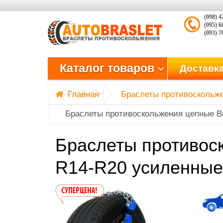
(098) 4
(095) 6
(093) 
Главная
Браслеты противоскольжения
Каталог товаров
Доставка
Браслеты противоскольжения цепные Внедорожник AutoBraslet R14-
Контакты
Браслеты противос
R14-R20 усиленные 