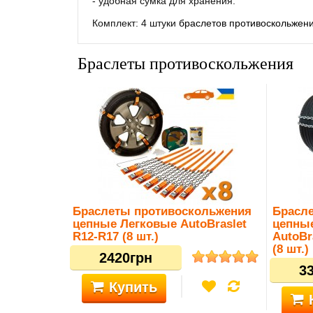
- удобная сумка для хранения.
Комплект: 4 штуки
браслетов противоскольжен
Браслеты противоскольжения
Браслеты противоскольжения
Брасл
цепные Легковые AutoBraslet
цепны
R12-R17 (8 шт.)
AutoBr
(8 шт.)
2420грн
3
Купить