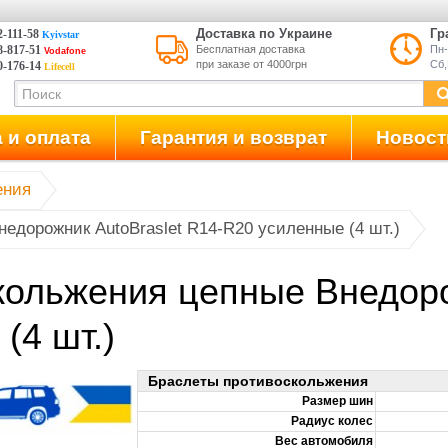
Доставка по Украине
Гр
2-111-58
Kyivstar
8-817-51
Бесплатная доставка
Пн-
Vodafone
при заказе от 4000грн
Сб,
70-176-14
Lifecell
 и оплата
Гарантия и возврат
Новост
R20 усиленные (4 шт.)
кольжения цепные Внедоро
(4 шт.)
Браслеты противоскольжения
Размер шин
Радиус колес
Вес автомобиля