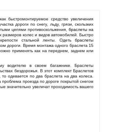
как быстромонтируемое средство увеличения
стка дороги по снегу, льду, грязи, скользких
стыми цепями противоскольжения,
браслеты на
 размеров колес и видов автомобилей. Быстро
 крепости стальной ленты. Одеть
браслеты
ком дороги. Время монтажа одного браслета 15
 можно применять как на переднем, заднем или
у водителю в своем багажнике. Браслеты
ствах бездорожья. В этот комплект Браслетов
 то одевается по два браслета на два колеса.
а проблема проезда по дороге покрытой снегом
орые значительно увеличат проходимость вашего