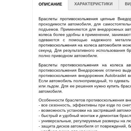
ХАРАКТЕРИСТИКИ
ВИ
ОПИСАНИЕ
Браслеты противоскольжения цепные Внедоро
проходимости автомобиля, для самостоятельно
подъемов. Применяются для внедорожных авт
колеса
более удобны в применении, занимают 
одеваются с помощью надежного металли
противоскольжения на колеса автомобиля
можн
секунд. Для результативного использования б
полно приводном автомобиле.
Браслеты противоскольжения на колеса ав
противоскольжения Внедорожник отлично выде
противоскольжения внедорожник Autobraslet в
Если автомобиль полноприводный, то одевать 
или льдом. Для ее решения нужно
купить брас
автомобиля.
Особенности браслетов противоскольжения внед
- все сезонность, эффективны при езде по снегу
- возможность установки на застрявший автомо
- быстрый и удобный монтаж и демонтаж брасл
- универсальные, регулируемые размеры на л
- защита дисков автомобиля от повреждений, б