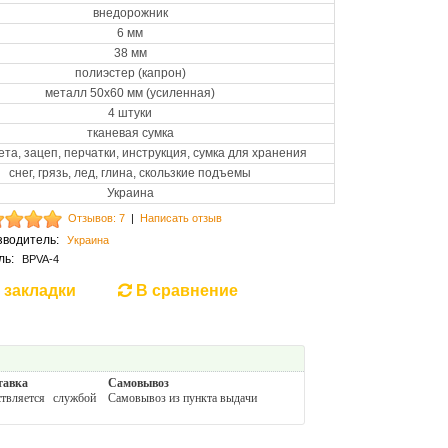
внедорожник
6 мм
38 мм
полиэстер (капрон)
металл 50х60 мм (усиленная)
4 штуки
тканевая сумка
ета, зацеп, перчатки, инструкция, сумка для хранения
снег, грязь, лед, глина, скользкие подъемы
Украина
Отзывов: 7
|
Написать отзыв
зводитель:
Украина
ль:
BPVA-4
 закладки
В сравнение
тавка
Самовывоз
ствляется службой
Самовывоз из пункта выдачи