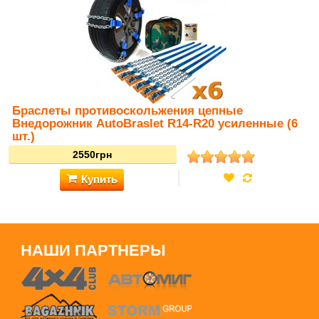
Купить
Браслеты противоскольжения цепные
2420грн
Внедорожник AutoBraslet R14-R20 усиленные (6
шт.)
НАШИ ПАРТНЕРЫ
Купить