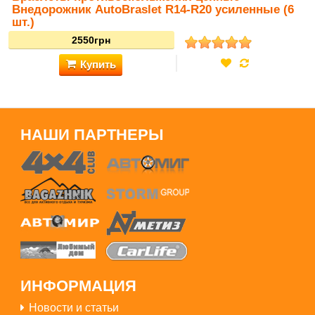
Внедорожник AutoBraslet R14-R20 усиленные (6
шт.)
НАШИ ПАРТНЕРЫ
Купить
3300грн
ИНФОРМАЦИЯ
Новости и статьи